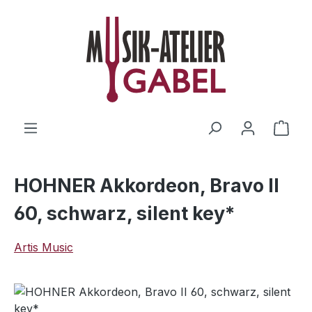
Zum Hauptinhalt springen
Ware
HOHNER Akkordeon, Bravo II
60, schwarz, silent key*
Artis Music
Bildergalerie überspringen