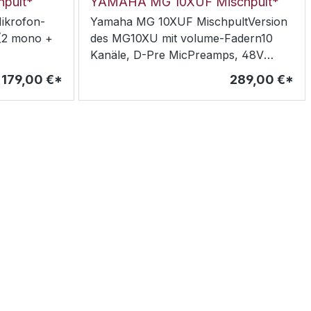
pult*
YAMAHA MG 10XUF Mischpult*
ikrofon-
Yamaha MG 10XUF MischpultVersion
 (2 mono +
des MG10XU mit volume-Fadern10
Kanäle, D-Pre MicPreamps, 48V
 Main-
Phantomspeisung, 3-Band CH EQ &
179,00 €*
289,00 €*
r bei
HPF, 26dB Pad,XLR-Ausgänge, SPX
Effektprozessor (24 Presets), USB
, D-Pre
2.0 Audio, 24 Bit/192 kHz, Cubase
speisung,
AI(Download-Version), 4 Aux-Wege
B Pad,XLR-
(inkl. FX)
essor mit 6