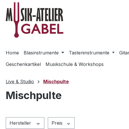
m Hauptinhalt springen
Zur Suche springen
Zur Hauptnavigation springen
Home
Blasinstrumente
Tasteninstrumente
Gita
Geschenkartikel
Musikschule & Workshops
Live & Studio
Mischpulte
Mischpulte
Hersteller
Preis