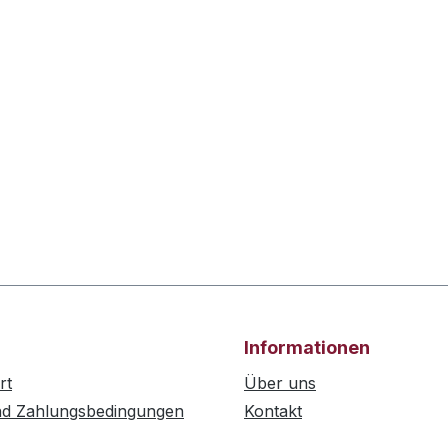
Hz (Mid), 45 Hz (Lo), 80 Hz
esign: Ultra-kompakt und
ombedarf:100 V - 240 V-
n: 283 x 359 x 70 mm-
alter-Anschluss
Informationen
rt
Über uns
nd Zahlungsbedingungen
Kontakt