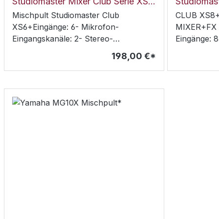
Studiomaster Mixer Club Serie XS6+
Mischpult Studiomaster Club
CLUB XS8+
XS6+Eingänge: 6- Mikrofon-
MIXER+FX
Eingangskanäle: 2- Stereo-
Eingänge: 8
Eingangskanäle: 2- 3-band EQ und
Eingangskan
198,00 €*
High-Pass-Filter auf allen Mikrofon-
Eingangska
Kanälen- Einstellbarer Kompressor
High-Pass-F
auf allen Mikrofon-Kanälen- USB/SD-
Kanälen- Ei
Karte Aufnahme/Playback, Bluetooth-
auf allen 
Playback-Option- Effekte: 16
Karte Aufn
hochwertige DSP-Effekte- Gain: -6 dB
Playback-Op
bis -50 dB (Mic), +10 dB bis -34 dB
hochwertige
(Line)- EIN: -100 dB-
bis -50 dB 
Frequenzwiedergabe:10 Hz - 20 kHz
(Line)- EIN
+1/-3 dB (Mikrofon-Kanal)- THD:
Frequenzwi
<0.1% (Mikrofon-Kanal)- SNR: 80 dB-
+1/-3 dB (
Max. Ausgangspegel: + 26 dBu (sym.),
<0.1% (Mik
+20 dBu (assym.)- Kanal-EQ:12 kHz
Max. Ausga
(Hi), 2.5 kHz (Mid), 45 Hz (Lo), 80 Hz
+20 dBu (a