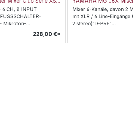
Studiomaster Mixer Club Serie XS8+
YAMAHA MG 06X Misch
 6 CH, 8 INPUT
Mixer 6-Kanäle, davon 2 M
 FUSSSCHALTER-
mit XLR / 6 Line-Eingänge
- Mikrofon-
2 stereo)“D-PRE”
äle:4- Stereo-
MikrofonvorverstärkerDie
228,00 €*
näle:2- 3-band EQ und
Ausgänge XLRPAD Schalte
ilter auf allen Mikrofon-
Mono-Eingängen+48V
nstellbarer Kompressor
Phantomspeisung 6 Kanäle
Mikrofon-Kanälen- USB/SD-
MicPreamps, 48V Phantom
ahme/Playback, Bluetooth-
2-Band CH EQ & HPF, 26d
tion- Effekte: 16
Ausgänge, SPX Effektproz
 DSP-Effekte- Gain: -6 dB
Presets
(Mic), +10 dB bis -34 dB
: -100 dB-
edergabe:10 Hz - 20 kHz
Mikrofon-Kanal)- THD:
rofon-Kanal)- SNR: 80 dB-
ngspegel: + 26 dBu (sym.),
ssym.)- Kanal-EQ:12 kHz