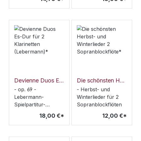
sehr leichte
SongSleigh Ride
Gitarrenduos und -
trios.Besonders
geeignet für das
erste gemeinsame
Musizieren.- Los
geht's- Der breite
Fluss- Alte Weise-
Unruhegeist-
Hoppla jetzt komm'
ich- Eins zwei drei im
Devienne Duos Es-Dur für 2 Klarinetten (Lebermann)*
Die schönsten Herbst- und Winterlieder 2 Sopranblockflöte*
Halbtonschritt- Gut
- op. 69 -
- Herbst- und
gelaunt- Komm mit
Lebermann-
Winterlieder für 2
mir- Tanz auf der
Spielpartitur-
Sopranblockflöten
Tenne (Old
Klarinetten-Deutt
18,00 €*
12,00 €*
MacDonald had a
Farm)- Hin und her-
Das alte Schloss-
Bienentango (Summ