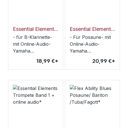
Hochzeitsmarsch/
Blasius)aus den
Menuett/ Hoch soll
Kegelduetten
er leben/ Ein Prosit/
KV487/496a (W.A.
In einem kühlen
Mozart)Duo (F.
Essential Elements B-Klarinette Band 1+ online audio*
Essential Elements Posaune Band 1+ online audio*
Grunde/ Oh when
Blasius)Duo (L.
- für B-Klarinette-
- Für Posaune- mit
the Saints
Wiedemann)Duo (F.
mit Online-Audio-
Online-Audio-
Blasius)Duo (C.A.
Yamaha
Yamaha
Göpfert)Duo (J.J.
Bläserklasse Serie-
Bläserklasse Serie-
18,99 €*
20,99 €*
Bouffil)Duo (C.P.E.
zum frühzeitigen
zum frühzeitigen
Bach)Variazioni über
Üben des
Üben des
Ah vous dirai-je
Zusammenspiels
Zusammemspiels
Maman (F.A.
Hoffmeister)Duo
(B.H. Crusell)