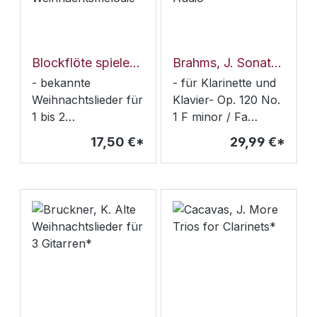
Blockflöte spielen- mein schönstes Hobby- Weihnachtsmelodie*
Brahms, J. Sonata No. 1 for Clarinet & Piano+ online Audio*
- bekannte
- für Klarinette und
Weihnachtslieder für
Klavier- Op. 120 No.
1 bis 2
1 F minor / Fa
Sopranblockflöten-
mineur / f-Moll-
17,50 €*
29,99 €*
mit online audio
Advanced- incl. 3
Material-
Tempi play along
Inhalt:Morgen
kommt der
WeihnachtsmannIhr
Kinderlein
kommetLasst uns
froh und munter
seinVom Himmel
hoch, da komm ich