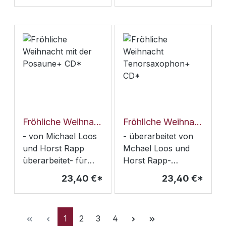
Stimmen
Fröhliche Weihnacht mit der Posaune+ CD*
Fröhliche Weihnacht Tenorsaxophon+ CD*
- von Michael Loos
- überarbeitet von
und Horst Rapp
Mchael Loos und
überarbeitet- für
Horst Rapp-
Solo, Duette oder
Weihnachtslieder für
23,40 €*
23,40 €*
Trio- mit Mitspiel-
Tenorsaxophon für
CDLieder zur
Solo, Duett oder
WeihnachtszeitAba
trio- mit Mitspiel-CD
Seite
Seite
Seite
Seite
1
2
3
4
heidschi