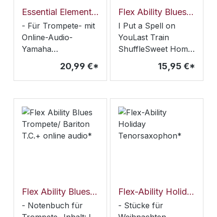
Essential Elements Trompete Band 1 + online audio*
Flex Ability Blues Posaune/ Bariton /Tuba/Fagott*
- Für Trompete- mit
I Put a Spell on
Online-Audio-
YouLast Train
Yamaha
ShuffleSweet Home
Bläserklasse Serie-
ChicagoWater
20,99 €*
15,95 €*
zum frühzeitigen
ManEmpty Ballroom
Üben des
BluesNobody
Zusammemspiels-
Knows You When
Band 1
You're Down and
OutKind Hearted
WomanChitlins con
CarneBlue Eyes
BlueMiss Celie's
Blues
Flex Ability Blues Trompete/ Bariton T.C.+ online audio*
Flex-Ability Holiday Tenorsaxophon*
- Notenbuch für
- Stücke für