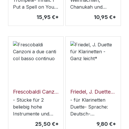
Trompete- Inhalt: I
Weihnachten,
Put a Spell on You/
Chanukah und
Last Train Shuffle/
Neujahr auf dem
15,95 €*
10,95 €*
Sweet Home
Tenorsaxophon-
Chicago/ Water
von Solo- bis
Man/ Empty
Quartett oder
Ballroom Blues/
Ensemble
Nobody Knows You
When You're Down
and Out/ Kind
Hearted Woman/
Chitlins con Carne/
Blue Eyes Blue/ Miss
Celie's Blues
Frescobaldi Canzoni a due canti col basso continuo
Friedel, J. Duette für Klarinetten - Ganz leicht*
- Stücke für 2
- für Klarinetten
beliebig hohe
Duette- Sprache:
Instrumente und
Deutsch-
Basso continuo-
Schwierigkeit:
25,50 €*
9,80 €*
Partitur und
einfach