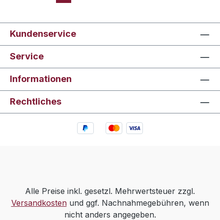
bumbeidschiAlle
Jahre wiederAm
Weihnachtsbaum die
Kundenservice
Lichter
brennenDeck the
Service
HallsEin große
Freud verkünd ich
Informationen
euchEs ist ein Ros
entsprungenEs
Rechtliches
kommt ein Schiff
geladenEs wird
schon gleich
dunkelFreu dich, o
WeltFreude schöner
GötterfunkenFröhlic
he Weihnacht
Alle Preise inkl. gesetzl. Mehrwertsteuer zzgl.
überallGloria in
Versandkosten
und ggf. Nachnahmegebühren, wenn
excelsis DeoGo Tell
nicht anders angegeben.
It on the