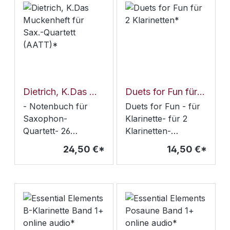
summ summ)- Ferne
Klänge- Fröhlicher
Reigen- Wettlauf am
See (Alle meine
Entchen)-
Rundtanz- Kleines
Duett- Brüderchen
Dietrich, K.Das Muckenheft für Sax.-Quartett (AATT)*
Duets for Fun für 2 Klarinetten*
Jakob (Bruder
- Notenbuch für
Duets for Fun - für
Jakob)- Sait' an
Saxophon-
Klarinette- für 2
Sait'- Kleines
Quartett- 26
Klarinetten-
Konzert- Die alte
bekannte Stücke für
Schwierigkeitsgrad
Kirche-
24,50 €*
14,50 €*
jede Gelegenheit -
leicht- Deutte aus
Schwungvoll-
unter anderem: Ode
Klassik &
Wechselspiel- Mit
an die Freude/ Air/
RomantikSpielliterat
großem Hallo- Alle
Marsch der Priester
urMauz, Rudolf,
zusammen- Sait
aus Die Zauberflöte/
arr.Duo
Brautlied aus
(Vanderhagen)Duo
Lohengrin/
(F. Berr)Duo (F.