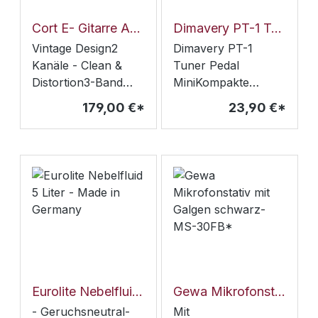
Cort E- Gitarre Amp CM 30R BK schwarz
Dimavery PT-1 Tuner Pedal Mini*
Vintage Design2
Dimavery PT-1
Kanäle - Clean &
Tuner Pedal
Distortion3-Band
MiniKompakte
EqualizerKopfhörer
Größe für mehr
179,00 €*
23,90 €*
AusgangCD/MP3
Platz auf dem
EingangBluetooth
PedalboardStimmbe
SchnittstelleReverb3
reich: A0 (27,5 Hz) -
0W R.M.S.Custom
C8 (4168
10"
Hz)Präzision: ±1
LautsprecherFarbe
CentStabiles
schwarz
MetallgehäuseRobus
ter FußschalterTrue
BypassAnschlüsse
über 6,3-mm-
KlinkenbuchsenNetz
Eurolite Nebelfluid 5 Liter - Made in Germany
Gewa Mikrofonstativ mit Galgen schwarz- MS-30FB*
teil nicht im
- Geruchsneutral-
Mit