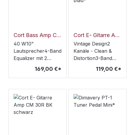
Videoanwendung (
Überwachungskame
ra) u.a.
Cort Bass Amp CM40B, schwarz*
Cort E- Gitarre Amp CM 15R DB blau*
40 W10"
Vintage Design2
Lautsprecher4-Band
Kanäle - Clean &
Equalizer mit 2
Distortion3-Band
MittenreglernBright
EqualizerKopfhörer
169,00 €*
119,00 €*
SwitchMode
AusgangCD/MP3
SwitchAux-
EingangReverb15W
EingangLine-
R.M.S.Custom 8"
AusgangKopfhörer-
Lautsprecher315x30
AusgangAbmessung
5x190 mm6kg
en 365 x 375 x 270
mm9,7 kg