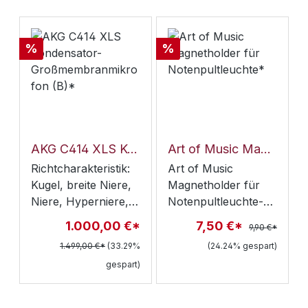
Rabatt
Rabatt
%
%
AKG C414 XLS Kondensator-Großmembranmikrofon (B)*
Art of Music Magnetholder für Notenpultleuchte*
Richtcharakteristik:
Art of Music
Kugel, breite Niere,
Magnetholder für
Niere, Hyperniere,
Notenpultleuchte-
Acht und 4
die perfekte
1.000,00 €*
7,50 €*
9,90 €*
Zwischenstellungen
Ergänzung für Ihr
1.499,00 €*
(33.29%
(24.24% gespart)
Membrangröße:
Music Light von
gespart)
1"Low Cut: Drei
MIGHTY BRIGHT® -
schaltbare Bass-
passend für die K&M
FilterPad: Drei
Notenpultleuchte