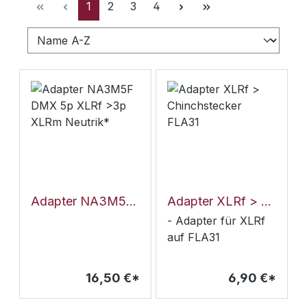
Seite
Seite
Seite
Seite
1
2
3
4
Adapter NA3M5F DMX 5p XLRf >3p XLRm Neutrik*
Adapter XLRf > Chinchstecker FLA31
- Adapter für XLRf
auf FLA31
16,50 €*
6,90 €*