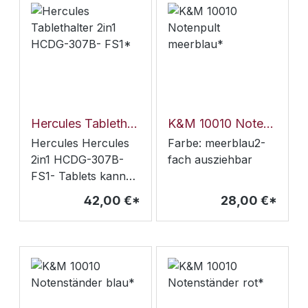
Studio Live-
cm Tischen, Rund-
Streaming, die
& Rechteckstangen-
Erstellung von
Hülle oder Haltering
Inhalten für Social
muss nicht entfernt
Media oder für den
werden- Gewicht:
Einsatz im Home
570 g - max.
Office.- Höhe: 31.5 -
Belastung: 3 kg
39.5 cm - Max.
Hercules Tablethalter 2in1 HCDG-307B- FS1*
K&M 10010 Notenpult meerblau*
Belastung: 2 kg -
Hercules Hercules
Farbe: meerblau2-
Gewicht: 1.4 kg -
2in1 HCDG-307B-
fach ausziehbar
Bodenradius: 17 cm
FS1- Tablets kann
- Position des
um 360° gedreht
42,00 €*
28,00 €*
Endgeräts kann um
werden- für Tablets
360° gedreht
/ Smartphones mit
werden-
einer Größe von
Empfohlener
15,5 - 33 cm (6,1" -
Neigungswinkel:
13")-
45°-90°
Neigungsbereich der