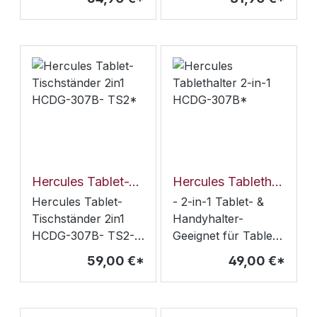
Smartphone, Tablet
einer Diagonalen
etc. - 3/8" auf 5/8"
von 12 - 17,5 cmincl.
Gewindeadapter- Zu
Adapter zur
befestigen an 3 cm
Anbringung von
Tischen, Rund- &
externen
Rechteckstangen-
Blitzgeräten oder
max. Belastung: 1 kg
MikrofonenZu
- Gewicht: 720 g
befestigen an 3 cm
Tischen, Rund- &
RechteckstangenHül
le oder Haltering
Hercules Tablet-Tischständer 2in1 HCDG-307B- TS2*
Hercules Tablethalter 2-in-1 HCDG-307B*
muss nicht entfernt
Hercules Tablet-
- 2-in-1 Tablet- &
werdenGewicht :
Tischständer 2in1
Handyhalter-
320 gmax.
HCDG-307B- TS2-
Geeignet für Tablets
Belastung: 1 kg
2-in-1 für Tablet- &
& Smartphones mit
59,00 €*
49,00 €*
Smartphone von
einer Diagonalen
15,5- 33cm- die
von 15,5 - 33 cm -
perfekte Lösung für
Zu befestigen an 3