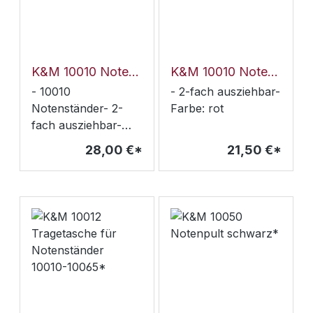
Stange: 45° - 90°-
Belastbarkeit: max. 3
kg-
höhenverstellbar
von 1080 - 1780
K&M 10010 Notenständer blau*
K&M 10010 Notenständer rot*
mm- Basisradius:
- 10010
- 2-fach ausziehbar-
325 mm-
Notenständer- 2-
Farbe: rot
Abmessungen
fach ausziehbar-
zusammengeklappt:
Farbe: blau
28,00 €*
21,50 €*
100 x 95 x 950 mm-
Gewicht: 1,8 kg-
Farbe: Schwarz /
Orange