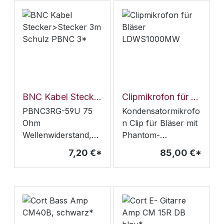
Vorabschwächungsf
12259
ilterLieferumfang:C4
14 XLSH85
Stativanschlusskom
binationPF80
PopschutzW414
WindschutzMetallkof
fer
BNC Kabel Stecker>Stecker 3m Schulz PBNC 3*
Clipmikrofon für Bläser LDWS1000MW
PBNC3RG-59U 75
Kondensatormikrofo
Ohm
n Clip für Bläser mit
Wellenwiderstand,
Phantom-
Koaxialkabel2
Adapter50-
7,20 €*
85,00 €*
angespritze
18000Hz, 133dB
Steckverbinder
SPLmax.
(BNC male)Farbe
schwarz,
Durchmesser
5mmfür