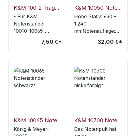
K&M 10012 Tragetasche für Notenständer 10010-10065*
K&M 10050 Notenpult schwarz*
- Für K&M
Höhe Stativ: 630 -
Notenständer
1.240
10010-10065-
mmNotenauflage:
Reißfestes
435 x 215 x 42
7,50 €*
32,00 €*
Nylongewebe mit
mmmaximale
Leinencharakter -
Gesamthöhe: 1.460
Wasserabweisend-
mm2-fach
Mit Klettverschluss
ausziehbarGewicht
und
1,4 kg
Umhängeriemen-
Länge: ca.550 mm
K&M 10065 Notenständer schwarz*
K&M 10700 Notenständer nickelfarbig*
König & Meyer-
Das Notenpult hat