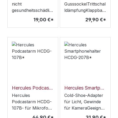
Lieferumfang
nicht
GusssockelTrittschal
enthalten! (9V DC
gesundheitsschädlic
ldämpfungKlappbar
Minuspol innen)
h- lang anhaltend-
er FußSchwere
19,00 €*
29,90 €*
Made in Germany-
AusführungGalgen
Gewicht: 5kg
81 cmHöhe 90 - 160
cmStandflächenradi
us 40 cmGewicht
3,2 kg
Hercules Podcastarm HCDG-107B*
Hercules Smartphonehalter HCDG-207B*
Hercules
Cold-Shoe-Adapter
Podcastarm HCDG-
für Licht, Gewinde
107B- für Mikrofon,
für KameraGeeignet
Kamera,
für Smartphones mit
64,90 €*
31,90 €*