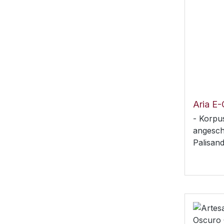
- Korpu
angeschr
Palisan
Nutbrei
648mm (
OS-1 Sin
Humbuck
x 1, To
Schalter