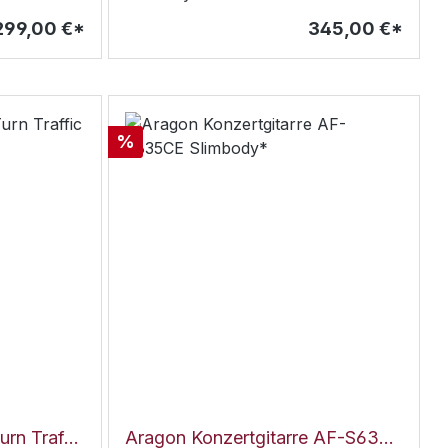
LagoonDecke: massive europäische
299,00 €*
345,00 €*
und
FichteSchwalbenschwanz
HalsverbindungBoden und Zargen:
dung:
OvangkolHals: europäischer
g:
AhornBindung: AhornGriffbrett und
mm-
Steg: OvangkolMensur:
Rabatt
%
648mmSattelbreite: 45
Aquila Bassukulele U-Turn Traffic Mahagoni matt*
Aragon Konzertgitarre AF-S635CE Slimbody*