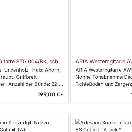
Aria E-Gitarre STG 004/BK, schwarz*
s: Lindenholz- Hals: Ahorn,
ARIA Westerngitarre AW
aubt- Griffbrett:
Nohne TonabnehmerDec
der- Anzahl der Bünde: 22-
FichteBoden und Zargen:
te: 43mm- Mensurlänge:
CatalpaGriffbrett: Palisa
199,00 €*
25-1/2")- Tonabnehmer:
Bünde: 20Mensur: 650 m
gle Coil x 2, OH-1
PalisanderSchlagbrett:
er x 1- Regler: Lautstärke
SchwarzHardware: Chr
nhöhe x 2, PU-Wahlschalter,
 x 1- Saitenhalter: VFT-1