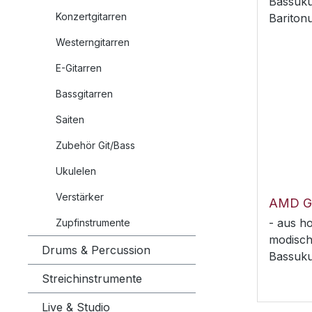
Konzertgitarren
Westerngitarren
E-Gitarren
Bassgitarren
Saiten
Zubehör Git/Bass
Ukulelen
Verstärker
- aus h
Zupfinstrumente
modische
Drums & Percussion
Bassukul
Griff- 
Streichinstrumente
Rucksac
Live & Studio