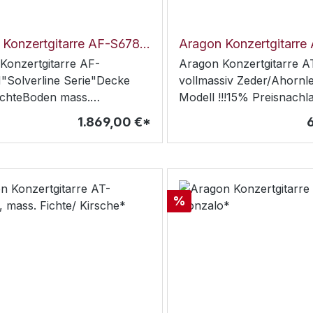
Aragon Konzertgitarre AF-S678AH vollmassiv lack.*
Konzertgitarre AF-
Aragon Konzertgitarre 
Solverline Serie"Decke
vollmassiv Zeder/Ahornle
ichteBoden mass.
Modell !!!15% Preisnach
oSattel und Stegeinlagen
und Zargen: österreichi
1.869,00 €*
incl. Koffer-Etui1869
geflammtHals: MahagoniGr
PalisanderBinding: Ahorn
offenporig mattMechanik:
silber mit schwarzen
FlügelnMensur: 65 cmSatt
Rabatt
%
5,15 cm