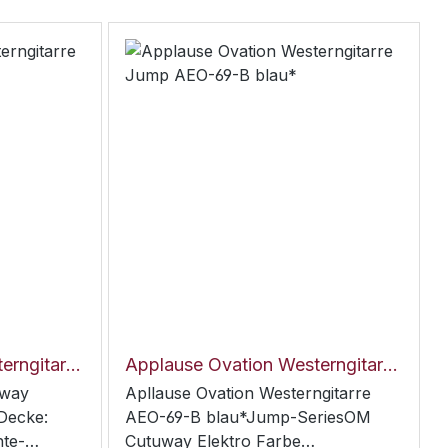
Applause Ovation Westerngitarre Jump AAS-69-R rot*
Applause Ovation Westerngitarre Jump AEO-69-B blau*
uway
Apllause Ovation Westerngitarre
 Decke:
AEO-69-B blau*Jump-SeriesOM
hte-
Cutuway Elektro Farbe