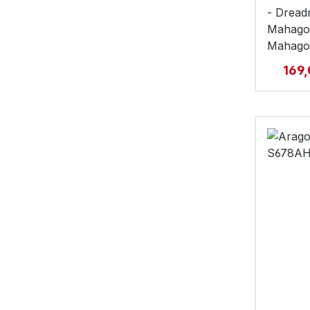
- Dread
Mahagon
Mahagon
Ovangk
169
Sattelbr
Schlags