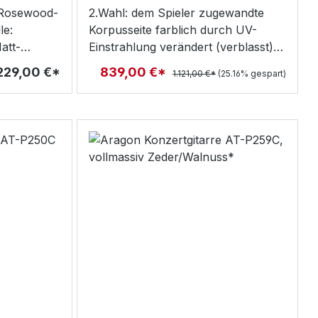
 Rosewood-
2.Wahl: dem Spieler zugewandte
le:
Korpusseite farblich durch UV-
att-
Einstrahlung verändert (verblasst)
-25% PreisnachlassTyp:
229,00 €*
839,00 €*
1.121,00 €*
(25.16% gespart)
elektroakustische Slim-Body-
Konzertgitarre mit
CutawayHerkunftsland:
SpanienMechaniken: klassisch,
mattsilbern mit HolzflügelnHals:
Zeder Sattel: Knochen Griffbrett:
Palisander Halsform: D-Profil,
flachHalsbreite: Sattel 50 mm / XII.
61 mmBünde: 19Mensur: 650
mmKorpus: Padouk massiv
Bindings: AhornDecke: kanadische
Zeder massiv Oberflächen:
mattSteg: PalisanderStegeinlage:
KnochenSaitenbefestigung: 6-Loch,