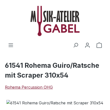
Zum Hauptinhalt springen
Ware
61541 Rohema Guiro/Ratsche
mit Scraper 310x54
Rohema Percussion OHG
Bildergalerie überspringen