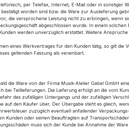
fonisch, per Telefax, Internet, E-Mail oder in sonstiger Wei
h bestätigt worden sind bzw. die Ware zur Auslieferung geb
or, die versprochene Leistung nicht zu erbringen, wenn si
Deckungsgeschäft abgeschlossen wurde. In einem solchen F
 Kunden werden unverzüglich erstattet. Weitere Ansprüche
en eines Werkvertrages für den Kunden tätig, so gilt die 
sses geltenden Fassung als vereinbart.
obald die Ware von der Firma Musik-Atelier Gabel GmbH e
ch bei Teillieferungen. Die Lieferung erfolgt an die vom K
efahr des zufälligen Untergangs und der zufälligen Versc
e auf den Käufer über. Der Übergabe steht es gleich, wen
ehrwertsteuer zuzüglich eventuell anfallender Verpackungs
en Kunden oder seinen Beauftragten auf Transportschäden
ackungsschäden muss sich der Kunde bei Annahme der Ware