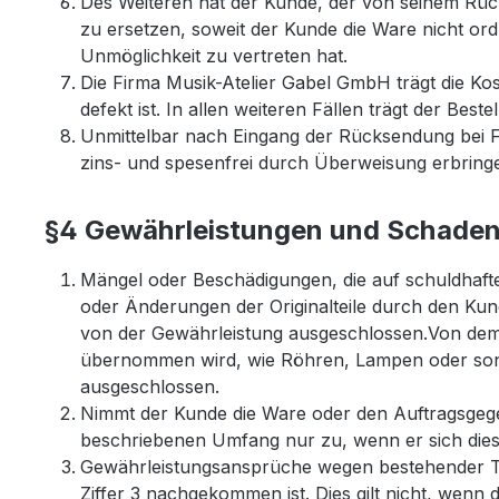
Des Weiteren hat der Kunde, der von seinem Rü
zu ersetzen, soweit der Kunde die Ware nicht o
Unmöglichkeit zu vertreten hat.
Die Firma Musik-Atelier Gabel GmbH trägt die Ko
defekt ist. In allen weiteren Fällen trägt der Bes
Unmittelbar nach Eingang der Rücksendung bei F
zins- und spesenfrei durch Überweisung erbring
§4 Gewährleistungen und Schade
Mängel oder Beschädigungen, die auf schuldha
oder Änderungen der Originalteile durch den Kun
von der Gewährleistung ausgeschlossen.Von dem 
übernommen wird, wie Röhren, Lampen oder sonsti
ausgeschlossen.
Nimmt der Kunde die Ware oder den Auftragsgege
beschriebenen Umfang nur zu, wenn er sich dies
Gewährleistungsansprüche wegen bestehender T
Ziffer 3 nachgekommen ist. Dies gilt nicht, wenn