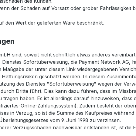
nsschäden des Kunden.
 wenn der Schaden auf Vorsatz oder grober Fahrlässigkei
 den Wert der gelieferten Ware beschränkt.
ngen
bH sind, soweit nicht schriftlich etwas anderes vereinba
s Dienstes Sofortüberweisung, die Payment Network AG, h
 Maßgabe der unter diesem Link wiedergegebenen Versiche
Haftungsrisiken geschätzt werden. In diesem Zusammenhan
 Nutzung des Dienstes "Sofortüberweisung" wegen der Ver
urch Dritte führt. Dies kann dazu führen, dass im Missbra
ragen haben. Es ist allerdings darauf hinzuweisen, dass 
fiziertes-Online-Zahlungssystem). Zudem besteht der obe
ses in Verzug, so ist die Summe des Kaufpreises während
-Überleitungsgesetzes vom 9. Juni 1998 zu verzinsen.
herer Verzugsschaden nachweisbar entstanden ist, ist die 