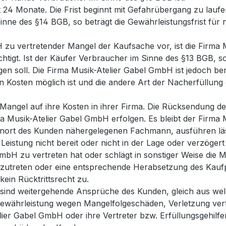
t 24 Monate. Die Frist beginnt mit Gefahrübergang zu laufe
Sinne des §14 BGB, so beträgt die Gewährleistungsfrist fü
H zu vertretender Mangel der Kaufsache vor, ist die Firm
htigt. Ist der Käufer Verbraucher im Sinne des §13 BGB, s
n soll. Die Firma Musik-Atelier Gabel GmbH ist jedoch ber
n Kosten möglich ist und die andere Art der Nacherfüllung
angel auf ihre Kosten in ihrer Firma. Die Rücksendung de
 Musik-Atelier Gabel GmbH erfolgen. Es bleibt der Firma 
nort des Kunden nähergelegenen Fachmann, ausführen läs
 Leistung nicht bereit oder nicht in der Lage oder verzöge
mbH zu vertreten hat oder schlägt in sonstiger Weise die Mä
kzutreten oder eine entsprechende Herabsetzung des Kaufp
ein Rücktrittsrecht zu.
bt, sind weitergehende Ansprüche des Kunden, gleich aus 
währleistung wegen Mangelfolgeschäden, Verletzung vertr
ier Gabel GmbH oder ihre Vertreter bzw. Erfüllungsgehilfen