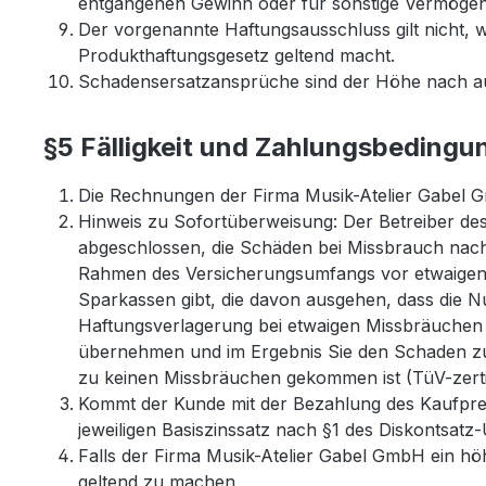
entgangenen Gewinn oder für sonstige Vermöge
Der vorgenannte Haftungsausschluss gilt nicht,
Produkthaftungsgesetz geltend macht.
Schadensersatzansprüche sind der Höhe nach auf
§5 Fälligkeit und Zahlungsbedingu
Die Rechnungen der Firma Musik-Atelier Gabel Gm
Hinweis zu Sofortüberweisung: Der Betreiber de
abgeschlossen, die Schäden bei Missbrauch nach
Rahmen des Versicherungsumfangs vor etwaigen 
Sparkassen gibt, die davon ausgehen, dass die
Haftungsverlagerung bei etwaigen Missbräuchen d
übernehmen und im Ergebnis Sie den Schaden zu t
zu keinen Missbräuchen gekommen ist (TüV-zerti
Kommt der Kunde mit der Bezahlung des Kaufprei
jeweiligen Basiszinssatz nach §1 des Diskontsatz
Falls der Firma Musik-Atelier Gabel GmbH ein hö
geltend zu machen.