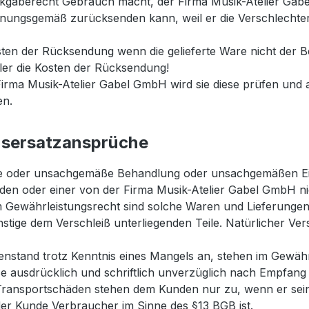
ckgaberecht Gebrauch macht, der Firma Musik-Atelier Ga
rdnungsgemäß zurücksenden kann, weil er die Verschlechte
sten der Rücksendung wenn die gelieferte Ware nicht der Be
teller die Kosten der Rücksendung!
irma Musik-Atelier Gabel GmbH wird sie diese prüfen und 
en.
nsersatzansprüche
fte oder unsachgemäße Behandlung oder unsachgemäßen 
den oder einer von der Firma Musik-Atelier Gabel GmbH nic
Gewährleistungsrecht sind solche Waren und Lieferungen 
ge dem Verschleiß unterliegenden Teile. Natürlicher Versc
nstand trotz Kenntnis eines Mangels an, stehen im Gewä
e ausdrücklich und schriftlich unverzüglich nach Empfang
ransportschäden stehen dem Kunden nur zu, wenn er sein
 der Kunde Verbraucher im Sinne des §13 BGB ist.