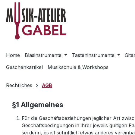
m Hauptinhalt springen
Zur Suche springen
Zur Hauptnavigation springen
Home
Blasinstrumente
Tasteninstrumente
Gita
Geschenkartikel
Musikschule & Workshops
Rechtliches
AGB
§1 Allgemeines
Für die Geschäftsbeziehungen jeglicher Art zwi
Geschäftsbedingungen in ihrer jeweils gültigen 
sei denn, es ist schriftlich etwas anderes vereinb