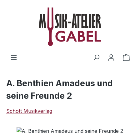
Zum Hauptinhalt springen
Ware
A. Benthien Amadeus und
seine Freunde 2
Schott Musikverlag
Bildergalerie überspringen