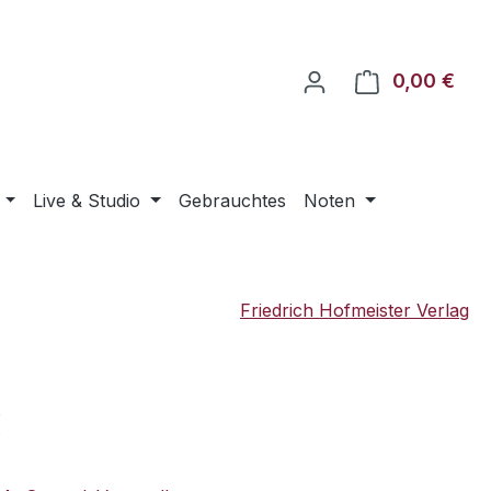
0,00 €
Ware
Live & Studio
Gebrauchtes
Noten
Friedrich Hofmeister Verlag
eis:
€