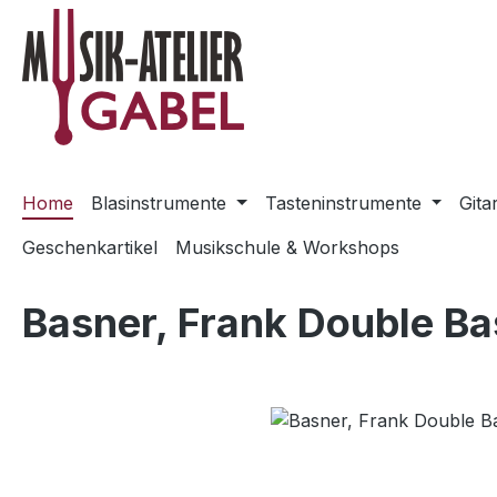
m Hauptinhalt springen
Zur Suche springen
Zur Hauptnavigation springen
Home
Blasinstrumente
Tasteninstrumente
Gita
Geschenkartikel
Musikschule & Workshops
Basner, Frank Double B
Bildergalerie überspringen