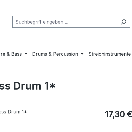
rre & Bass
Drums & Percussion
Streichinstrumente
ass Drum 1*
Regulärer Pr
17,30 