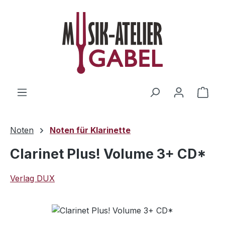
Zum Hauptinhalt springen
Ware
Noten
Noten für Klarinette
Clarinet Plus! Volume 3+ CD*
Verlag DUX
Bildergalerie überspringen