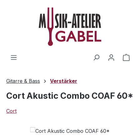
Zum Hauptinhalt springen
Ware
Gitarre & Bass
Verstärker
Cort Akustic Combo COAF 60*
Cort
Bildergalerie überspringen