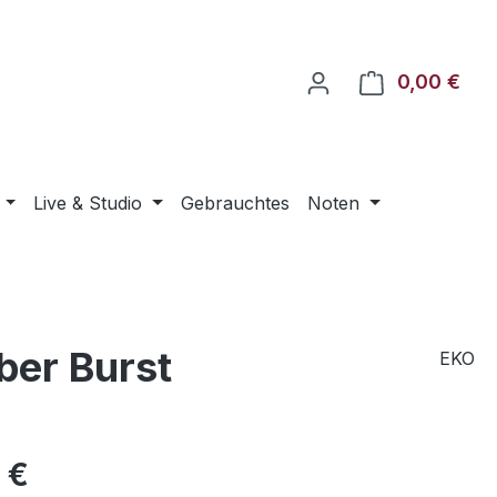
0,00 €
Ware
Live & Studio
Gebrauchtes
Noten
er Burst
EKO
eis:
 €