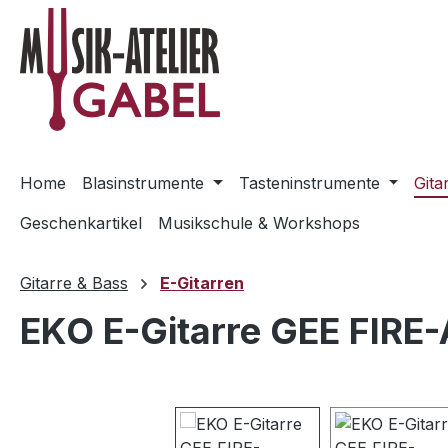
m Hauptinhalt springen
Zur Suche springen
Zur Hauptnavigation springen
Home
Blasinstrumente
Tasteninstrumente
Gita
Geschenkartikel
Musikschule & Workshops
Gitarre & Bass
E-Gitarren
EKO E-Gitarre GEE FIRE
Bildergalerie überspringen