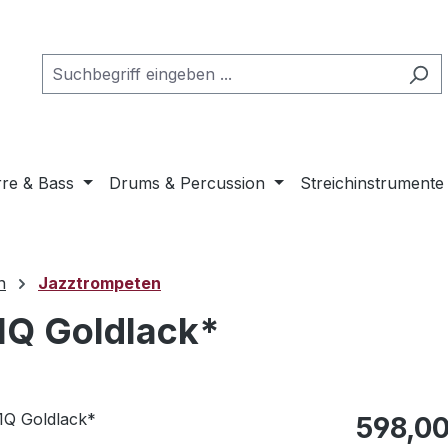
rre & Bass
Drums & Percussion
Streichinstrumente
n
Jazztrompeten
1Q Goldlack*
Regulärer Pr
598,00