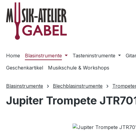
m Hauptinhalt springen
Zur Suche springen
Zur Hauptnavigation springen
Home
Blasinstrumente
Tasteninstrumente
Gita
Geschenkartikel
Musikschule & Workshops
Blasinstrumente
Blechblasinstrumente
Trompete
Jupiter Trompete JTR70
Bildergalerie überspringen