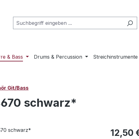
rre & Bass
Drums & Percussion
Streichinstrumente
ör Git/Bass
4670 schwarz*
Regulärer Pr
12,50 