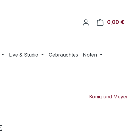
0,00 €
Ware
Live & Studio
Gebrauchtes
Noten
König und Meyer
eis:
€