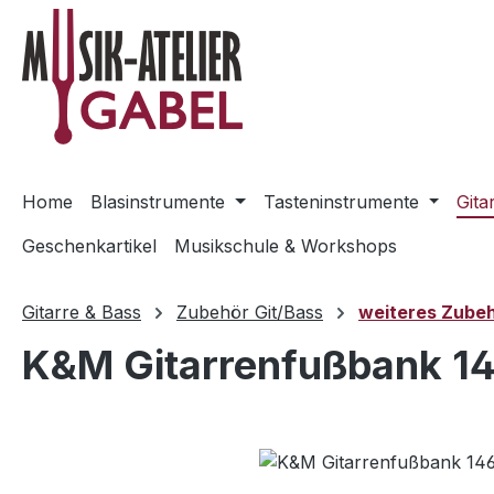
m Hauptinhalt springen
Zur Suche springen
Zur Hauptnavigation springen
Home
Blasinstrumente
Tasteninstrumente
Gita
Geschenkartikel
Musikschule & Workshops
Gitarre & Bass
Zubehör Git/Bass
weiteres Zubeh
K&M Gitarrenfußbank 1
Bildergalerie überspringen