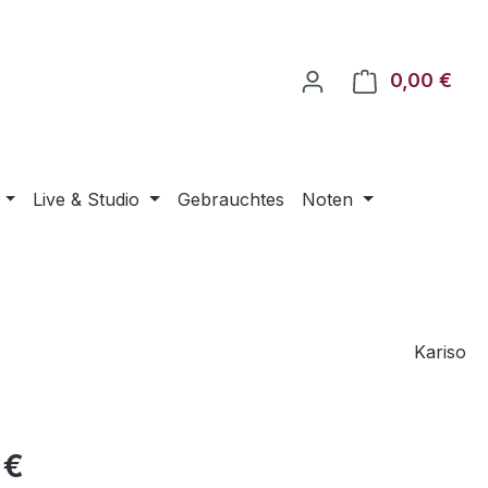
0,00 €
Ware
Live & Studio
Gebrauchtes
Noten
Kariso
eis:
 €