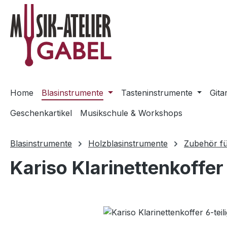
m Hauptinhalt springen
Zur Suche springen
Zur Hauptnavigation springen
Home
Blasinstrumente
Tasteninstrumente
Gita
Geschenkartikel
Musikschule & Workshops
Blasinstrumente
Holzblasinstrumente
Zubehör fü
Kariso Klarinettenkoffer
Bildergalerie überspringen