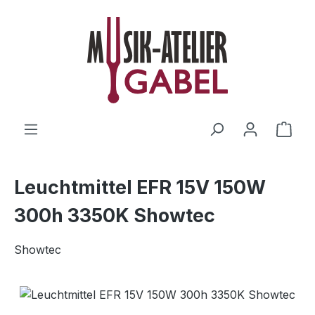
Zum Hauptinhalt springen
Ware
Leuchtmittel EFR 15V 150W
300h 3350K Showtec
Showtec
Bildergalerie überspringen