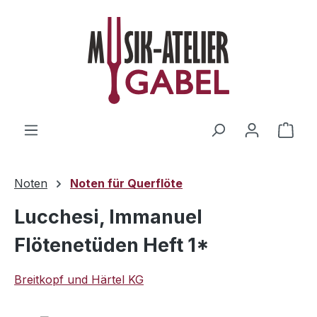
Zum Hauptinhalt springen
Ware
Noten
Noten für Querflöte
Lucchesi, Immanuel
Flötenetüden Heft 1*
Breitkopf und Härtel KG
Bildergalerie überspringen