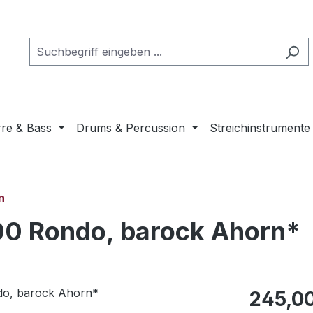
rre & Bass
Drums & Percussion
Streichinstrumente
n
00 Rondo, barock Ahorn*
Regulärer Pr
245,0