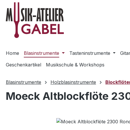
m Hauptinhalt springen
Zur Suche springen
Zur Hauptnavigation springen
Home
Blasinstrumente
Tasteninstrumente
Gita
Geschenkartikel
Musikschule & Workshops
Blasinstrumente
Holzblasinstrumente
Blockflöte
Moeck Altblockflöte 23
Bildergalerie überspringen