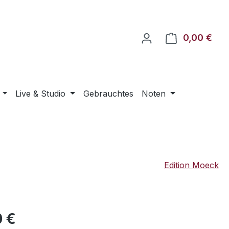
0,00 €
Ware
Live & Studio
Gebrauchtes
Noten
Edition Moeck
eis:
0 €