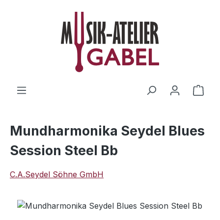
Zum Hauptinhalt springen
Ware
Mundharmonika Seydel Blues
Session Steel Bb
C.A.Seydel Söhne GmbH
Bildergalerie überspringen