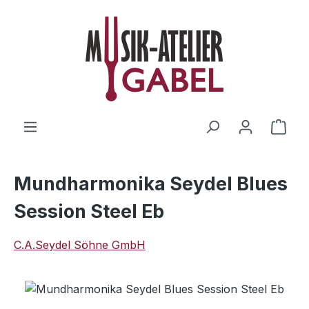
Zum Hauptinhalt springen
Ware
Mundharmonika Seydel Blues
Session Steel Eb
C.A.Seydel Söhne GmbH
Bildergalerie überspringen