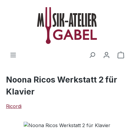
Zum Hauptinhalt springen
Ware
Noona Ricos Werkstatt 2 für
Klavier
Ricordi
Bildergalerie überspringen