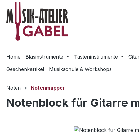
m Hauptinhalt springen
Zur Suche springen
Zur Hauptnavigation springen
Home
Blasinstrumente
Tasteninstrumente
Gita
Geschenkartikel
Musikschule & Workshops
Noten
Notenmappen
Notenblock für Gitarre m
Bildergalerie überspringen