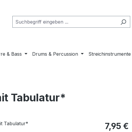
rre & Bass
Drums & Percussion
Streichinstrumente
it Tabulatur*
Regulärer Pr
7,95 €