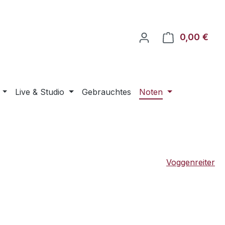
0,00 €
Ware
Live & Studio
Gebrauchtes
Noten
Voggenreiter
eis: