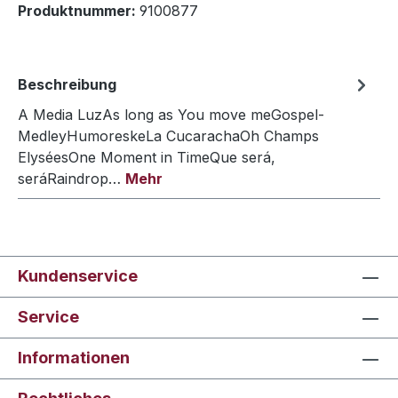
Produktnummer:
9100877
Beschreibung
A Media LuzAs long as You move meGospel-
MedleyHumoreskeLa CucarachaOh Champs
ElyséesOne Moment in TimeQue será,
seráRaindrop…
Mehr
Kundenservice
Service
Informationen