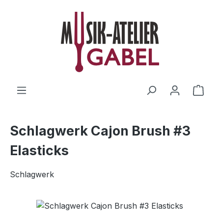
Zum Hauptinhalt springen
Ware
Schlagwerk Cajon Brush #3
Elasticks
Schlagwerk
Bildergalerie überspringen