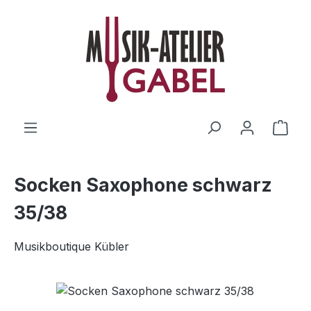
Zum Hauptinhalt springen
Ware
Socken Saxophone schwarz
35/38
Musikboutique Kübler
Bildergalerie überspringen