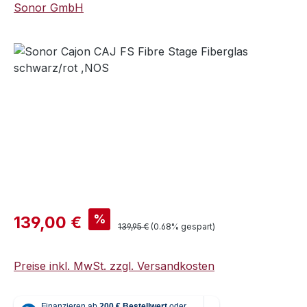
Sonor GmbH
Bildergalerie überspringen
Verkaufspreis:
%
139,00 €
Regulärer Preis:
139,95 €
(0.68% gespart)
Preise inkl. MwSt. zzgl. Versandkosten