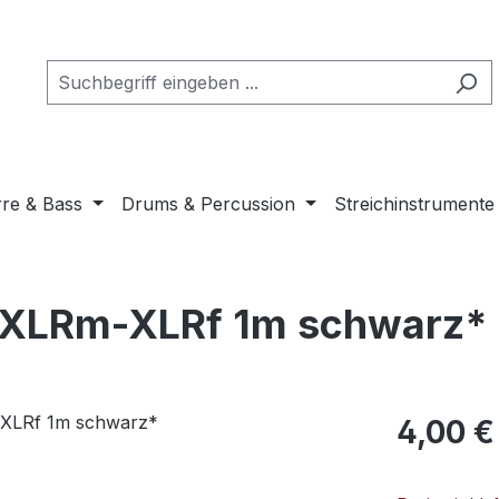
rre & Bass
Drums & Percussion
Streichinstrumente
 XLRm-XLRf 1m schwarz*
Regulärer Pr
4,00 €