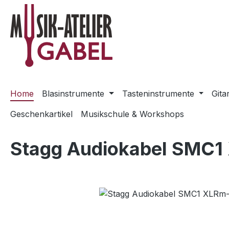
m Hauptinhalt springen
Zur Suche springen
Zur Hauptnavigation springen
Home
Blasinstrumente
Tasteninstrumente
Gita
Geschenkartikel
Musikschule & Workshops
Stagg Audiokabel SMC1
Bildergalerie überspringen