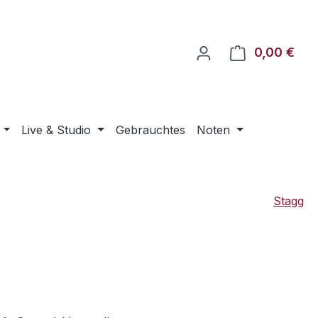
0,00 €
Ware
Live & Studio
Gebrauchtes
Noten
Stagg
eis: