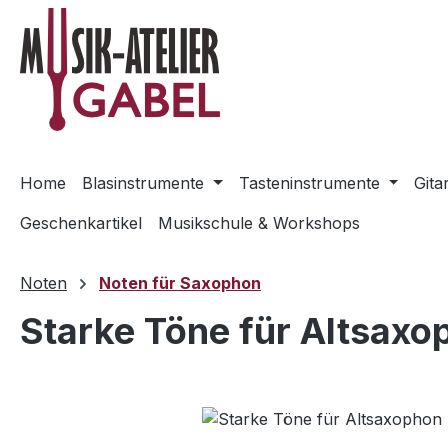
m Hauptinhalt springen
Zur Suche springen
Zur Hauptnavigation springen
Home
Blasinstrumente
Tasteninstrumente
Gita
Geschenkartikel
Musikschule & Workshops
Noten
Noten für Saxophon
Starke Töne für Altsaxo
Bildergalerie überspringen