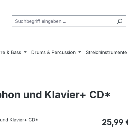
rre & Bass
Drums & Percussion
Streichinstrumente
phon und Klavier+ CD*
Regulärer Pr
25,99 