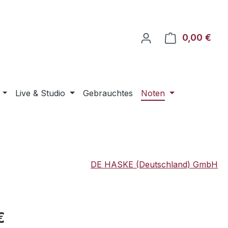
0,00 €
Ware
Live & Studio
Gebrauchtes
Noten
DE HASKE (Deutschland) GmbH
eis:
€