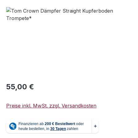
Bildergalerie überspringen
Regulärer Preis:
55,00 €
Preise inkl. MwSt. zzgl. Versandkosten