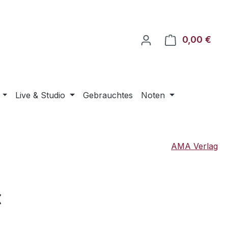
0,00 €
Ware
Live & Studio
Gebrauchtes
Noten
AMA Verlag
eis:
€