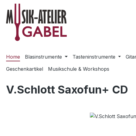
m Hauptinhalt springen
Zur Suche springen
Zur Hauptnavigation springen
Home
Blasinstrumente
Tasteninstrumente
Gita
Geschenkartikel
Musikschule & Workshops
V.Schlott Saxofun+ CD
Bildergalerie überspringen