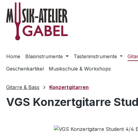
m Hauptinhalt springen
Zur Suche springen
Zur Hauptnavigation springen
Home
Blasinstrumente
Tasteninstrumente
Gita
Geschenkartikel
Musikschule & Workshops
Gitarre & Bass
Konzertgitarren
VGS Konzertgitarre Stud
Bildergalerie überspringen