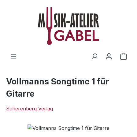
Zum Hauptinhalt springen
Ware
Vollmanns Songtime 1 für
Gitarre
Scherenberg Verlag
Bildergalerie überspringen