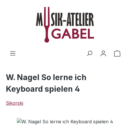
Zum Hauptinhalt springen
Ware
W. Nagel So lerne ich
Keyboard spielen 4
Sikorski
Bildergalerie überspringen