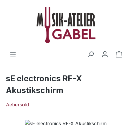
Zum Hauptinhalt springen
Ware
sE electronics RF-X
Akustikschirm
Aebersold
Bildergalerie überspringen