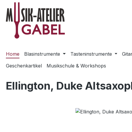
m Hauptinhalt springen
Zur Suche springen
Zur Hauptnavigation springen
Home
Blasinstrumente
Tasteninstrumente
Gita
Geschenkartikel
Musikschule & Workshops
Ellington, Duke Altsaxo
Bildergalerie überspringen