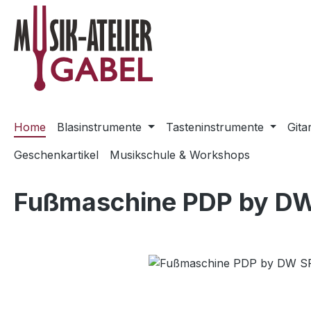
m Hauptinhalt springen
Zur Suche springen
Zur Hauptnavigation springen
Home
Blasinstrumente
Tasteninstrumente
Gita
Geschenkartikel
Musikschule & Workshops
Fußmaschine PDP by DW
Bildergalerie überspringen