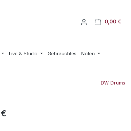
0,00 €
Ware
Live & Studio
Gebrauchtes
Noten
DW Drums
eis:
 €