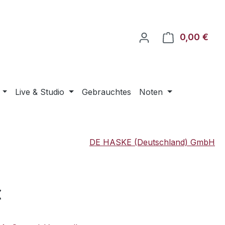
0,00 €
Ware
Live & Studio
Gebrauchtes
Noten
DE HASKE (Deutschland) GmbH
eis:
€