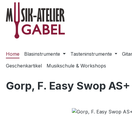
m Hauptinhalt springen
Zur Suche springen
Zur Hauptnavigation springen
Home
Blasinstrumente
Tasteninstrumente
Gita
Geschenkartikel
Musikschule & Workshops
Gorp, F. Easy Swop AS+
Bildergalerie überspringen