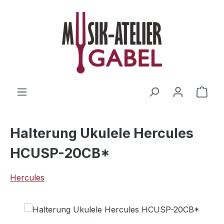
Zum Hauptinhalt springen
Ware
Halterung Ukulele Hercules
HCUSP-20CB*
Hercules
Bildergalerie überspringen