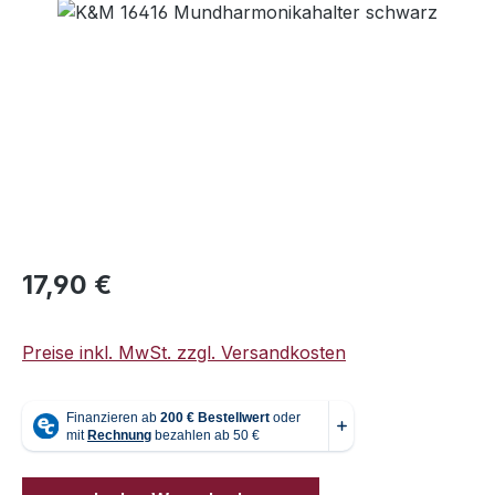
Bildergalerie überspringen
Regulärer Preis:
17,90 €
Preise inkl. MwSt. zzgl. Versandkosten