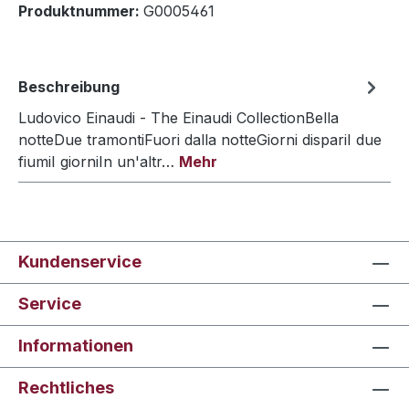
Produktnummer:
G0005461
Beschreibung
Ludovico Einaudi - The Einaudi CollectionBella
notteDue tramontiFuori dalla notteGiorni dispariI due
fiumiI giorniIn un'altr…
Mehr
Kundenservice
Service
Informationen
Rechtliches