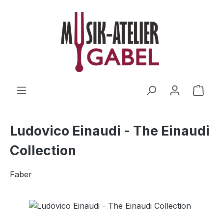
Zum Hauptinhalt springen
Ware
Ludovico Einaudi - The Einaudi
Collection
Faber
Bildergalerie überspringen