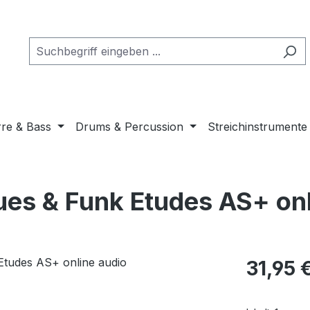
rre & Bass
Drums & Percussion
Streichinstrumente
lues & Funk Etudes AS+ on
Regulärer Pr
31,95 