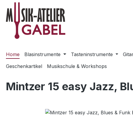
m Hauptinhalt springen
Zur Suche springen
Zur Hauptnavigation springen
Home
Blasinstrumente
Tasteninstrumente
Gita
Geschenkartikel
Musikschule & Workshops
Mintzer 15 easy Jazz, B
Bildergalerie überspringen