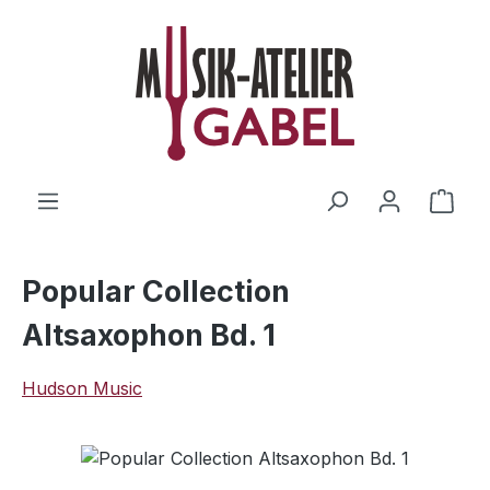
Zum Hauptinhalt springen
Ware
Popular Collection
Altsaxophon Bd. 1
Hudson Music
Bildergalerie überspringen