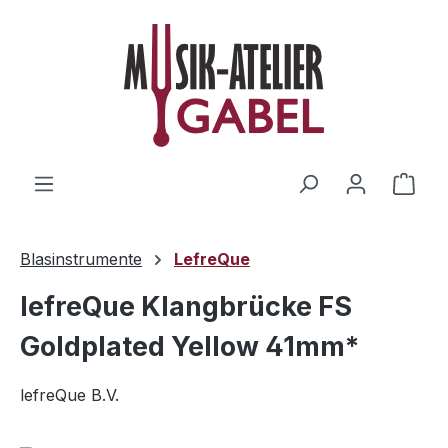
Zum Hauptinhalt springen
Ware
Blasinstrumente
LefreQue
lefreQue Klangbrücke FS
Goldplated Yellow 41mm*
lefreQue B.V.