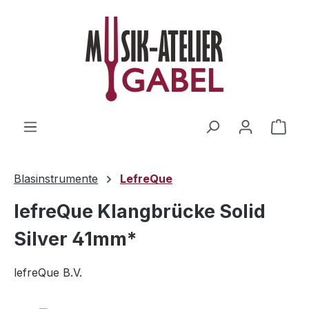
Zum Hauptinhalt springen
Ware
Blasinstrumente
LefreQue
lefreQue Klangbrücke Solid
Silver 41mm*
lefreQue B.V.
Bildergalerie überspringen