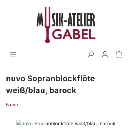
Zum Hauptinhalt springen
Ware
nuvo Sopranblockflöte
weiß/blau, barock
Nuvo
Bildergalerie überspringen